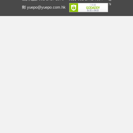
郵 yuepo@yuepo.com.hk